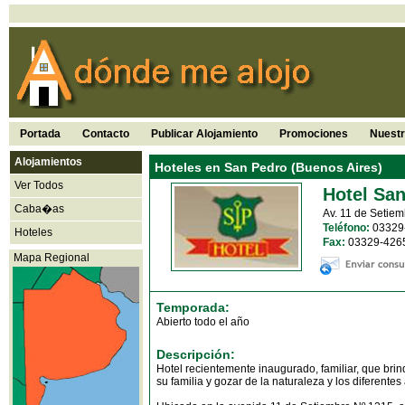
Portada
Contacto
Publicar Alojamiento
Promociones
Nuest
Alojamientos
Hoteles en San Pedro (Buenos Aires)
Ver Todos
Hotel Sa
Caba�as
Av. 11 de Setie
Teléfono:
03329
Hoteles
Fax:
03329-426
Mapa Regional
Temporada:
Abierto todo el año
Descripción:
Hotel recientemente inaugurado, familiar, que brin
su familia y gozar de la naturaleza y los diferente