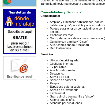
Ubicado en la avenida 11 de Setiembre Nº 1215, a
tranquilidad nocturna necesaria para un descanso
Comodidades y Servicios:
Comodidades:
Amplias y luminosas habitaciones, dobles, t
calefacción y TV por cable y aire acondici
Parque para tener un contacto directo con la
amigos.
Cocheras internas.
Gran galería para desayunar o descansar (
Quincho con parrilla y "Disco"
Aire Acondicionado (Opcional)
Red Inalámbrica
Servicios:
Ubicación privilegiada.
Cocheras internas.
TV por cable.
Aire Acondicionado
Desayuno.
Servicio de bar.
Servicio de comedor
Parque.
Espaciosa galeria cubierta.
Servicio de lavanderia.
Fax/Internet.
Gran quincho con parrilla y "disco"
Abierto todo el año.
Atendido por sus dueños