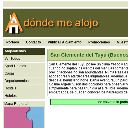
Portada
Contacto
Publicar Alojamiento
Promociones
Nuest
Alojamientos
San Clemente del Tuyú (Buenos
Ver Todos
San Clemente del Tuyu posee un clima fresco y agr
Apart-Hoteles
cuando no soplan los vientos del mar. Las corrien
precipitaciones no son abundantes. Punta Rasa es u
Casas
acogedores y atardeceres inigualables. Además, es
desde el hemisferio norte. Bahía Aventura, un parq
Departamentos
Cosme Argerich, son dos opciones para observar y 
Hostels
simplemente para pasar un día al aire libre. Ademá
embarcados, se pueden conocer los naufragios de a
Hoteles
>> Volver a la port
Mapa Regional